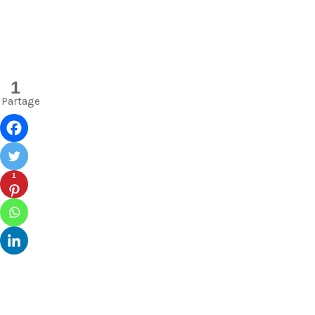
ACCUEIL
D
1
Partage
1